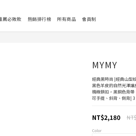
L推薦必敗款
熱銷排行榜
所有商品
會員制
MYMY
經典黑時尚 |經典山型
黑色羊皮的自然光澤讓皮
精緻鎖扣，黑銅色背帶
可手提、斜背、側背| 3 wa
NT$2,180
NT$
Color