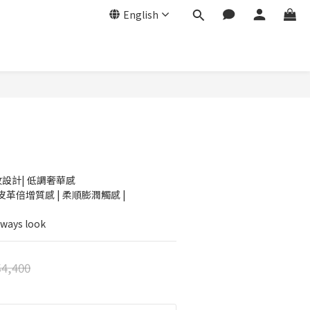
English
BUY NOW
紋設計| 低調奢華感
革倍增質感 | 柔順膨潤觸感 |
ys look
4,400