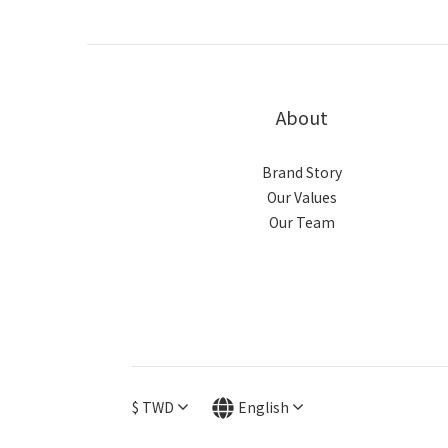
About
Brand Story
Our Values
Our Team
$
TWD
English