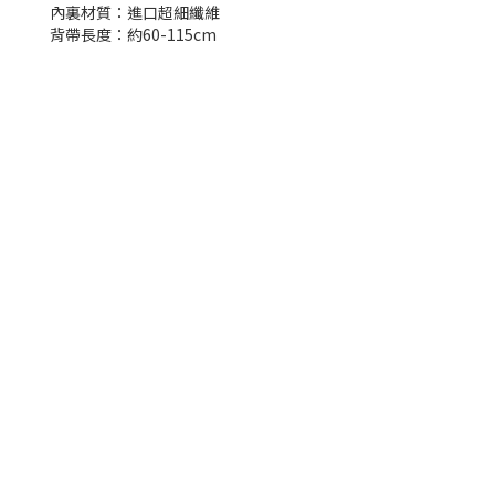
內裏材質：進口超細纖維
背帶長度：約60-115cm