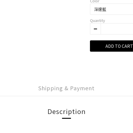
Color
Quantity
ADD TO CART
Shipping & Payment
Description