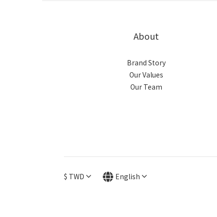
About
Brand Story
Our Values
Our Team
$
TWD
English