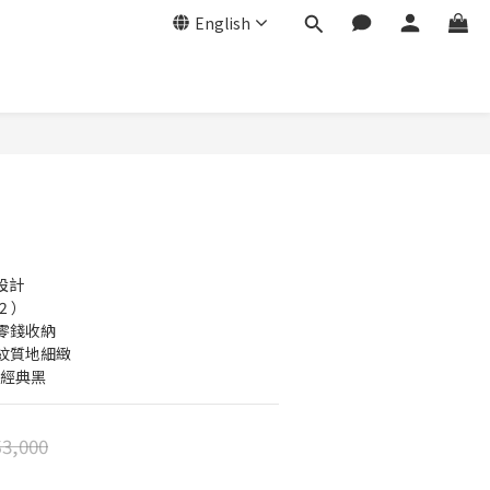
English
BUY NOW
設計
2 ）
零錢收納
紋質地細緻
/ 經典黑
3,000