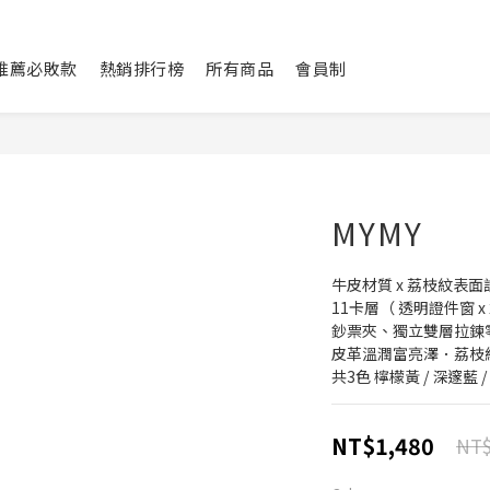
L推薦必敗款
熱銷排行榜
所有商品
會員制
MYMY
牛皮材質 x 荔枝紋表面
11卡層（ 透明證件窗 x 
鈔票夾、獨立雙層拉鍊
皮革溫潤富亮澤．荔枝
共3色 檸檬黃 / 深邃藍 
NT$1,480
NT$