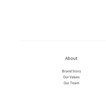
About
Brand Story
Our Values
Our Team