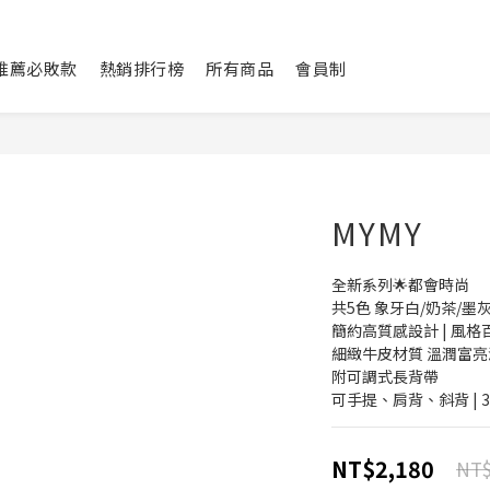
L推薦必敗款
熱銷排行榜
所有商品
會員制
MYMY
全新系列🌟都會時尚
共5色 象牙白/奶茶/墨
簡約高質感設計 | 風格
細緻牛皮材質 溫潤富亮
附可調式長背帶
可手提、肩背、斜背 | 3wa
NT$2,180
NT$