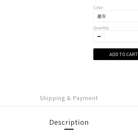
Color
Quantity
ADD TO CART
Shipping & Payment
Description