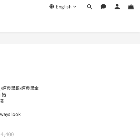
English
BUY NOW
灰/經典黑銀/經典黑金
百搭
澤
ys look
4,400