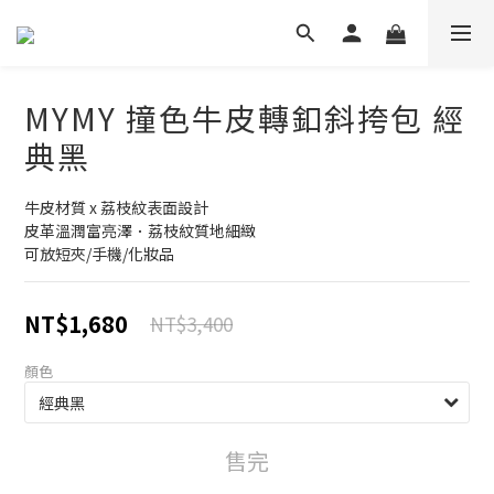
MYMY 撞色牛皮轉釦斜挎包 經
典黑
牛皮材質 x 荔枝紋表面設計
皮革溫潤富亮澤．荔枝紋質地細緻
可放短夾/手機/化妝品
NT$1,680
NT$3,400
顏色
售完