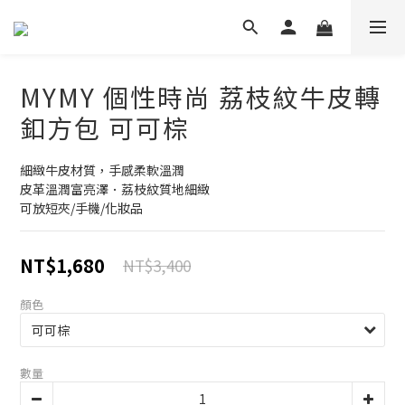
MYMY 個性時尚 荔枝紋牛皮轉
釦方包 可可棕
細緻牛皮材質，手感柔軟溫潤
皮革溫潤富亮澤．荔枝紋質地細緻
可放短夾/手機/化妝品
NT$1,680
NT$3,400
顏色
數量