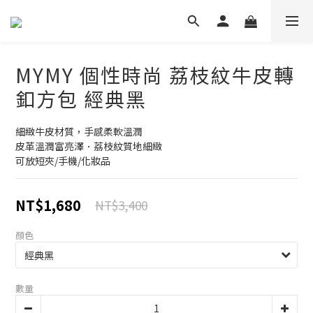
MYMY 個性時尚 荔枝紋牛皮轉
釦方包 經典黑
細緻牛皮材質，手感柔軟溫潤
皮革溫潤富亮澤．荔枝紋質地細緻
可放短夾/手機/化妝品
NT$1,680
NT$3,400
顏色
數量