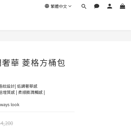
繁體中文
立即購買
低調奢華 菱格方桶包
格紋設計| 低調奢華感
質感 | 柔順膨潤觸感 |
ys look
4,200