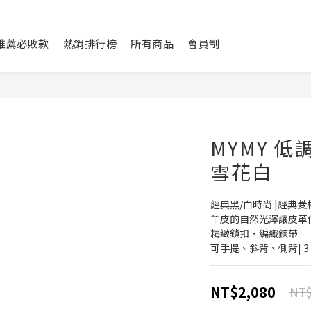
L推薦必敗款
熱銷排行榜
所有商品
會員制
MYMY 
雪花白
經典黑/白時尚 |經典菱
羊皮的自然光澤讓皮革倍增
精緻鎖扣，編織鍊帶
可手提、斜背、側背| 3 wa
NT$2,080
NT$