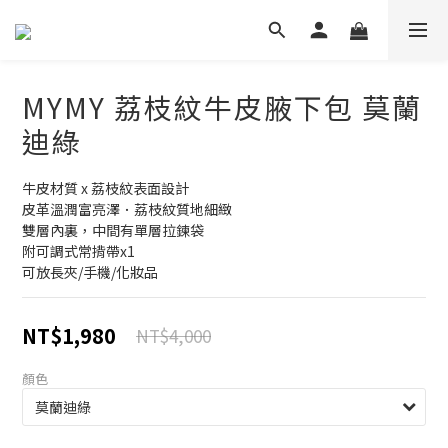
MYMY 荔枝紋牛皮腋下包 莫蘭
迪綠
牛皮材質 x 荔枝紋表面設計
皮革溫潤富亮澤．荔枝紋質地細緻
雙層內裏，中間有單層拉鍊袋
附可調式常揹帶x1
可放長夾/手機/化妝品
NT$1,980
NT$4,000
顏色