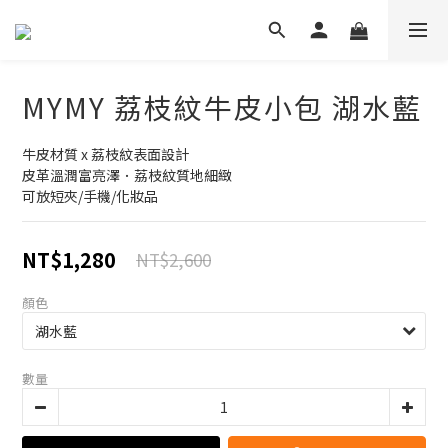
MYMY 荔枝紋牛皮小包 湖水藍
牛皮材質 x 荔枝紋表面設計
皮革溫潤富亮澤．荔枝紋質地細緻
可放短夾/手機/化妝品
NT$1,280
NT$2,600
顏色
數量