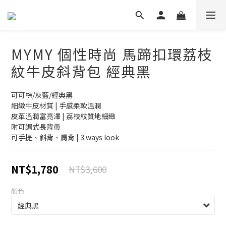
MYMY 個性時尚 馬蹄扣環荔枝
紋牛皮斜背包 經典黑
可可棕/灰藍/經典黑
細緻牛皮材質 | 手感柔軟溫潤
皮革溫潤富亮澤 | 荔枝紋質地細緻
附可調式長背帶
可手提、斜背、肩背 | 3 ways look
NT$1,780
NT$3,600
顏色