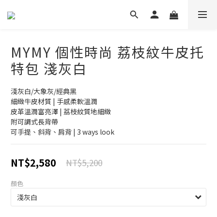
MYMY 個性時尚 荔枝紋牛皮托
特包 淺灰白
淺灰白/大象灰/經典黑
細緻牛皮材質 | 手感柔軟溫潤
皮革溫潤富亮澤 | 荔枝紋質地細緻
附可調式長背帶
可手提、斜背、肩背 | 3 ways look
NT$2,580
NT$5,200
顏色