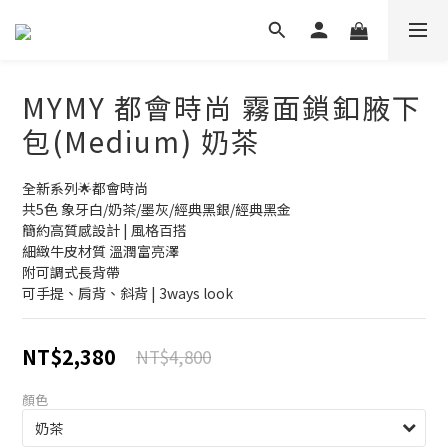
MYMY 都會時尚 霧面鎖釦腋下
包(Medium) 奶茶
全新系列🌟都會時尚
共5色 象牙白/奶茶/墨灰/經典黑銀/經典黑金
簡約高質感設計 | 風格百搭
細緻牛皮材質 溫潤富亮澤
附可調式長背帶
可手提、肩背、斜背 | 3ways look
NT$2,380
NT$4,800
顏色