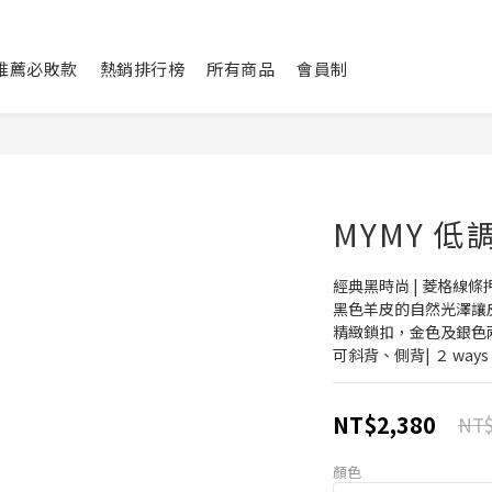
L推薦必敗款
熱銷排行榜
所有商品
會員制
MYMY 
經典黑時尚 | 菱格線條
黑色羊皮的自然光澤讓皮
精緻鎖扣，金色及銀色
可斜背、側背| ２ ways 
NT$2,380
NT$
顏色