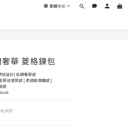
繁體中文
立即購買
低調奢華 菱格鍊包
押紋設計| 低調奢華感
革倍增質感 | 柔順膨潤觸感 |
兩款
look
4,800