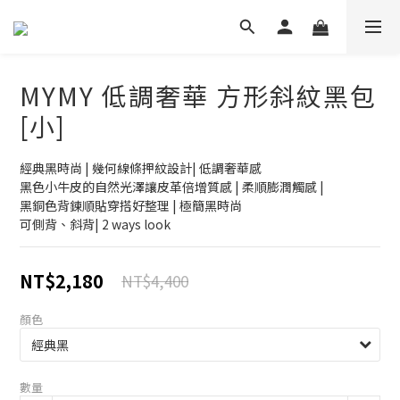
MYMY 低調奢華 方形斜紋黑包
[小]
經典黑時尚 | 幾何線條押紋設計| 低調奢華感
黑色小牛皮的自然光澤讓皮革倍增質感 | 柔順膨潤觸感 |
黑銅色背鍊順貼穿搭好整理 | 極簡黑時尚
可側背、斜背| 2 ways look
NT$2,180
NT$4,400
顏色
數量