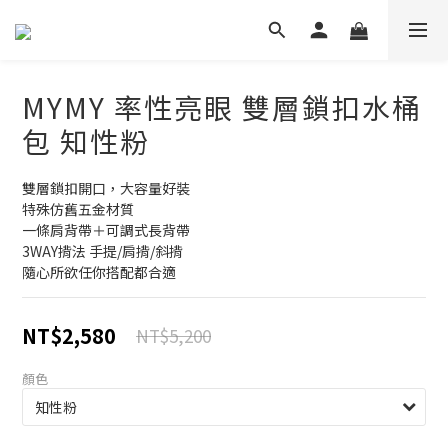
MYMY 率性亮眼 雙層鎖扣水桶
包 知性粉
雙層鎖扣開口，大容量好裝
特殊仿舊五金材質
一條肩背帶＋可調式長背帶
3WAY揹法 手提/肩揹/斜揹
隨心所欲任你搭配都合適
NT$2,580
NT$5,200
顏色