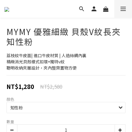
MYMY 優雅細緻 貝殼V紋長夾
知性粉
荔枝紋牛皮面| 進口牛皮材質 | 人造絲綢內裏
精緻消光貝殼樣式扣環+獨特v紋
聰明收納夾層設計，夾內整齊置物方便
NT$1,280
NT$2,580
顏色
數量