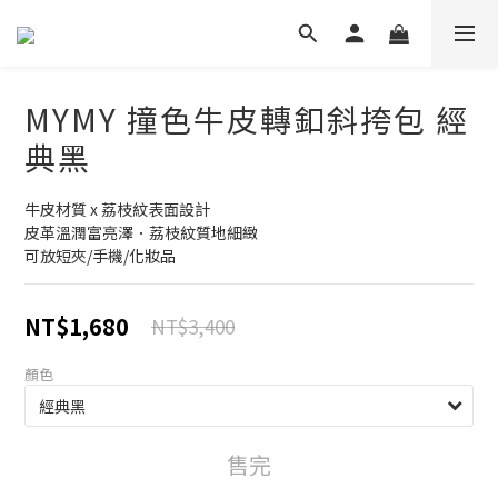
MYMY 撞色牛皮轉釦斜挎包 經
典黑
牛皮材質 x 荔枝紋表面設計
皮革溫潤富亮澤．荔枝紋質地細緻
可放短夾/手機/化妝品
NT$1,680
NT$3,400
顏色
售完