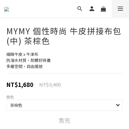
MYMY 個性時尚 牛皮拼接布包
(中) 茶棕色
細緻牛皮 x 牛津布
防潑水材質，耐髒好保養
多層空間，自由擺放
NT$1,680
NT$3,400
顏色
售完