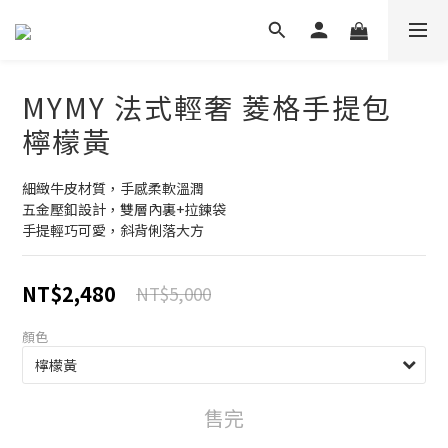
MYMY 法式輕奢 菱格手提包
檸檬黃
細緻牛皮材質，手感柔軟溫潤
五金壓釦設計，雙層內裏+拉鍊袋
手提輕巧可愛，斜背俐落大方
NT$2,480
NT$5,000
顏色
售完