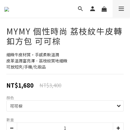
MYMY 個性時尚 荔枝紋牛皮轉
釦方包 可可棕
細緻牛皮材質，手感柔軟溫潤
皮革溫潤富亮澤．荔枝紋質地細緻
可放短夾/手機/化妝品
NT$1,680
NT$3,400
顏色
數量