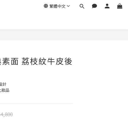
繁體中文
立即購買
經典素面 荔枝紋牛皮後
設計
化妝品
4,800