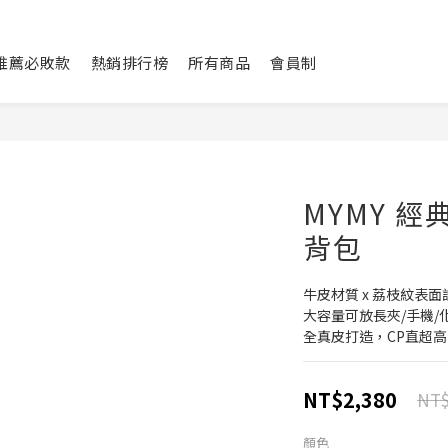
L推薦必敗款
熱銷排行榜
所有商品
會員制
MYMY 
背包
牛皮材質 x 荔枝紋表面
大容量可放長夾/手機/
全真皮打造，CP直超高
NT$2,380
NT$
顏色