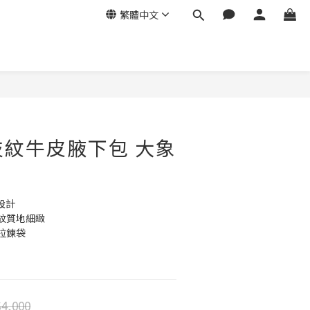
繁體中文
立即購買
荔枝紋牛皮腋下包 大象
設計
紋質地細緻
拉鍊袋
4,000