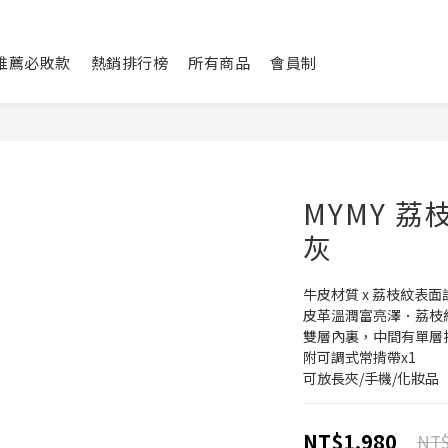
L推薦必敗款
熱銷排行榜
所有商品
會員制
MYMY 
灰
牛皮材質 x 荔枝紋表面
皮革溫潤富亮澤．荔枝
雙層內裏，中間有單層
附可調式常揹帶x1
可放長夾/手機/化妝品
NT$1,980
NT$