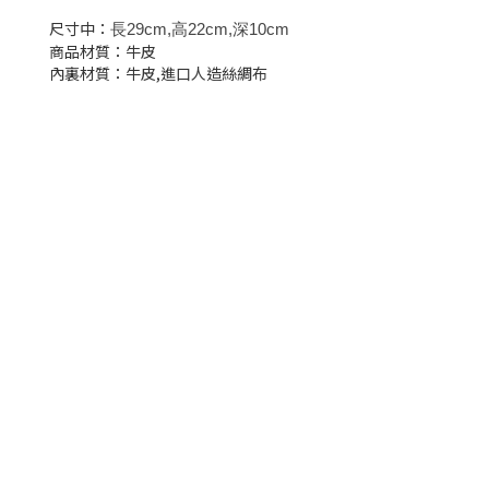
尺寸中：
長29cm,高22cm,深10cm
商品材質：牛皮
內裏材質：牛皮,進口人造絲綢布