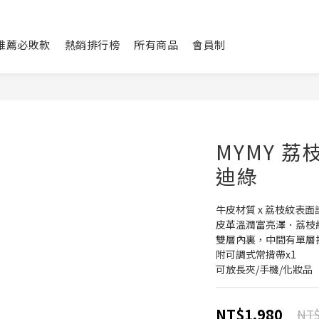
L推薦必敗款
熱銷排行榜
所有商品
會員制
MYMY 
迪綠
牛皮材質 x 荔枝紋表面
皮革溫潤富亮澤．荔枝
雙層內裏，中間有單層
附可調式常揹帶x1
可放長夾/手機/化妝品
NT$1,980
NT$