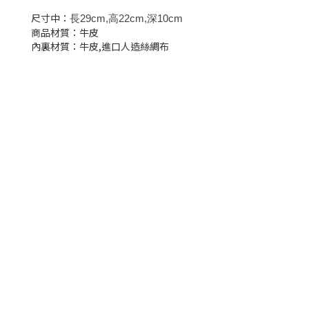
尺寸中：
長29cm,高22cm,深10cm
商品材質：牛皮
內裏材質：牛皮,進口人造絲綢布