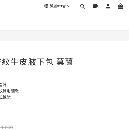
繁體中文
立即購買
荔枝紋牛皮腋下包 莫蘭
設計
紋質地細緻
拉鍊袋
4,000