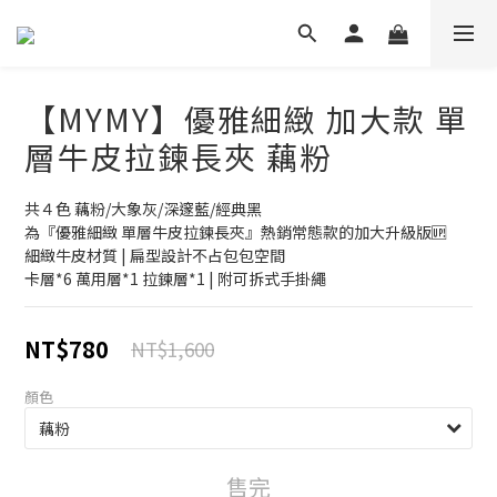
【MYMY】優雅細緻 加大款 單
層牛皮拉鍊長夾 藕粉
共４色 藕粉/大象灰/深邃藍/經典黑
為『優雅細緻 單層牛皮拉鍊長夾』熱銷常態款的加大升級版🆙
細緻牛皮材質 | 扁型設計不占包包空間
卡層*6 萬用層*1 拉鍊層*1 | 附可拆式手掛繩
NT$780
NT$1,600
顏色
售完