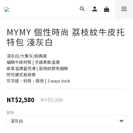
MYMY 個性時尚 荔枝紋牛皮托
特包 淺灰白
淺灰白/大象灰/經典黑
細緻牛皮材質 | 手感柔軟溫潤
皮革溫潤富亮澤 | 荔枝紋質地細緻
附可調式長背帶
可手提、斜背、肩背 | 3 ways look
NT$2,580
NT$5,200
顏色