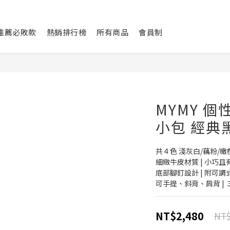
L推薦必敗款
熱銷排行榜
所有商品
會員制
MYMY 
小包 經典
共４色 淺灰白/藕粉/橄
細緻牛皮材質 | 小巧
底部腳釘設計 | 附可調
可手提、斜背、肩背 | ３w
NT$2,480
NT$