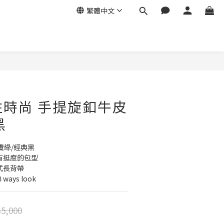
繁體中文
立即購買
個性時尚 手提旋釦牛皮
黑
欖綠/經典黑
且有挺度的包型
式長背帶
ays look
5,000