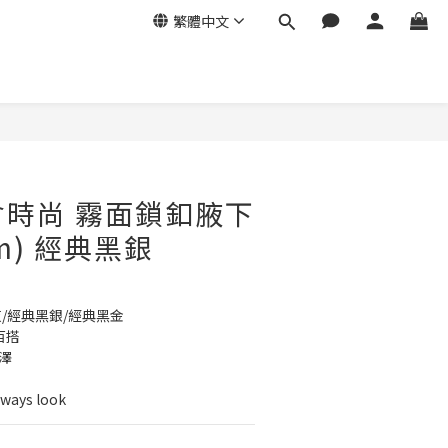
繁體中文
立即購買
都會時尚 霧面鎖釦腋下
um) 經典黑銀
灰/經典黑銀/經典黑金
百搭
澤
ys look