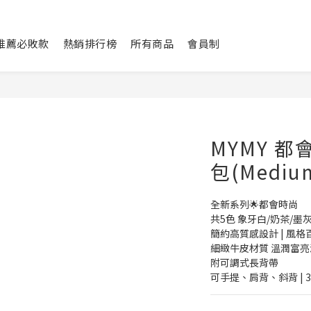
L推薦必敗款
熱銷排行榜
所有商品
會員制
MYMY 
包(Medi
全新系列🌟都會時尚
共5色 象牙白/奶茶/墨
簡約高質感設計 | 風格
細緻牛皮材質 溫潤富亮
附可調式長背帶
可手提、肩背、斜背 | 3wa