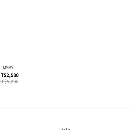
MYMY
NT$2,580
NT$5,200
Help