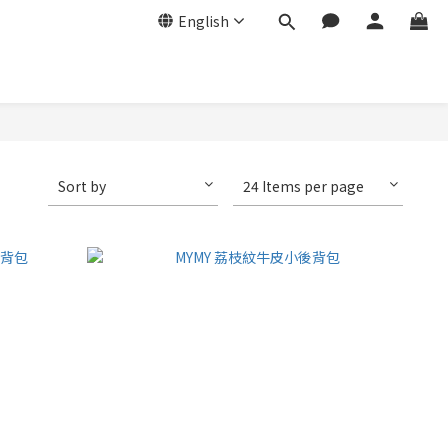
English
Sort by
24 Items per page