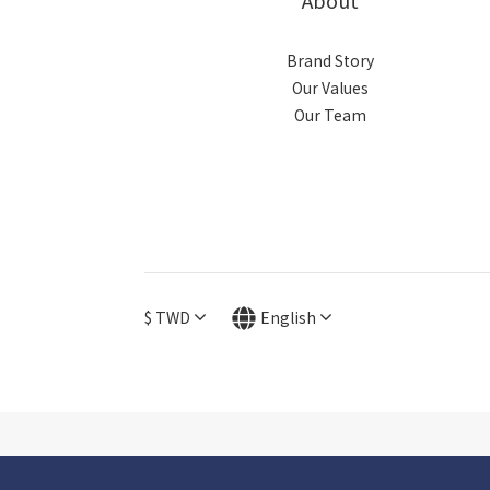
Brand Story
Our Values
Our Team
$
TWD
English